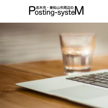
コ
ナ
ン
ビ
テ
ゲ
ン
ー
ツ
シ
へ
ョ
ス
ン
キ
に
ッ
移
プ
動